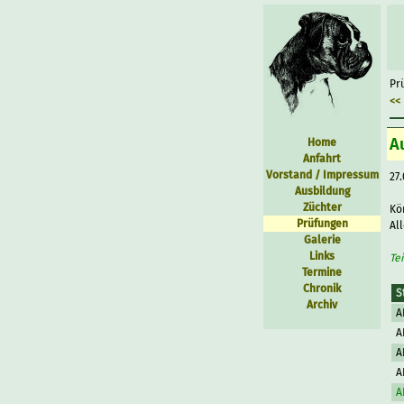
Pr
<< 
A
Home
Anfahrt
Vorstand / Impressum
27.
Ausbildung
Züchter
Kö
Prüfungen
Al
Galerie
Links
Te
Termine
Chronik
S
Archiv
A
A
A
A
A