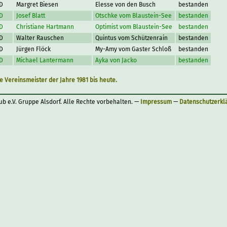
D
Margret Biesen
Elesse von den Busch
bestanden
D
Josef Blatt
Otschke vom Blaustein-See
bestanden
D
Christiane Hartmann
Optimist vom Blaustein-See
bestanden
D
Walter Rauschen
Quintus vom Schützenrain
bestanden
D
Jürgen Flöck
My-Amy vom Gaster Schloß
bestanden
D
Michael Lantermann
Ayka von Jacko
bestanden
le Vereinsmeister der Jahre 1981 bis heute.
ub e.V. Gruppe Alsdorf. Alle Rechte vorbehalten. —
Impressum
—
Datenschutzerkl