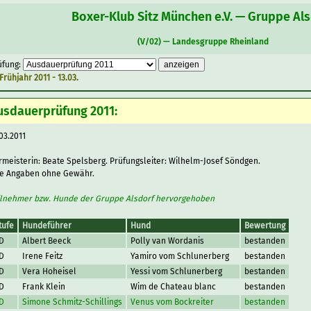
Boxer-Klub Sitz München e.V. — Gruppe Al
(V/02) — Landesgruppe Rheinland
üfung:
Frühjahr 2011 - 13.03.
usdauerprüfung 2011:
03.2011
rmeisterin: Beate Spelsberg. Prüfungsleiter: Wilhelm-Josef Söndgen.
le Angaben ohne Gewähr.
ilnehmer bzw. Hunde der Gruppe Alsdorf hervorgehoben
tufe
Hundeführer
Hund
Bewertung
D
Albert Beeck
Polly van Wordanis
bestanden
D
Irene Feitz
Yamiro vom Schlunerberg
bestanden
D
Vera Hoheisel
Yessi vom Schlunerberg
bestanden
D
Frank Klein
Wim de Chateau blanc
bestanden
D
Simone Schmitz-Schillings
Venus vom Bockreiter
bestanden