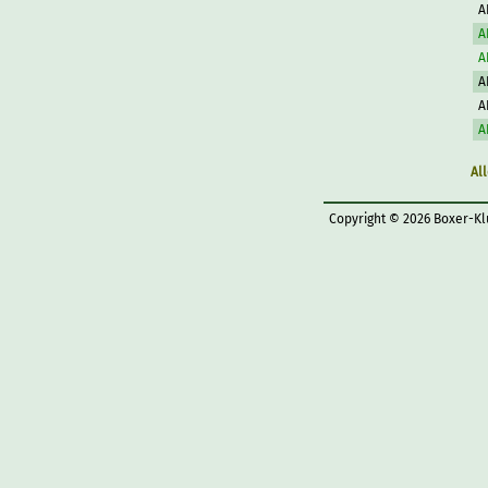
A
A
A
A
A
A
Al
Copyright © 2026 Boxer-Kl