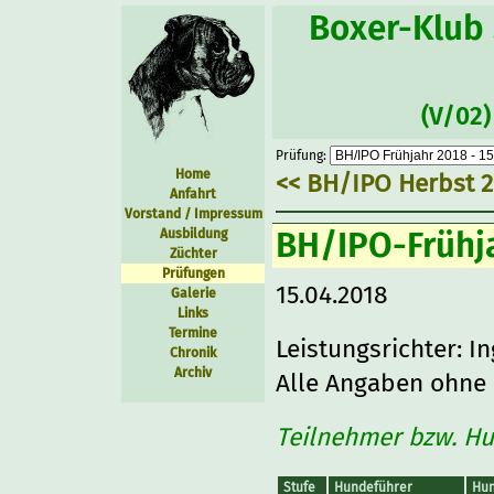
Boxer-Klub 
(V/02
Prüfung:
Home
<< BH/IPO Herbst 20
Anfahrt
Vorstand / Impressum
BH/IPO-Frühj
Ausbildung
Züchter
Prüfungen
15.04.2018
Galerie
Links
Termine
Leistungsrichter: I
Chronik
Archiv
Alle Angaben ohne
Teilnehmer bzw. H
Stufe
Hundeführer
Hu