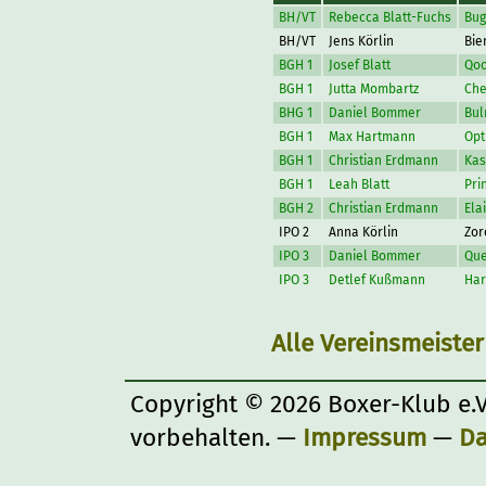
BH/VT
Rebecca Blatt-Fuchs
Bug
BH/VT
Jens Körlin
Bie
BGH 1
Josef Blatt
Qoo
BGH 1
Jutta Mombartz
Che
BHG 1
Daniel Bommer
Bul
BGH 1
Max Hartmann
Opt
BGH 1
Christian Erdmann
Kas
BGH 1
Leah Blatt
Pri
BGH 2
Christian Erdmann
Ela
IPO 2
Anna Körlin
Zor
IPO 3
Daniel Bommer
Que
IPO 3
Detlef Kußmann
Har
Alle Vereinsmeister
Copyright © 2026 Boxer-Klub e.V
vorbehalten. —
Impressum
—
Da